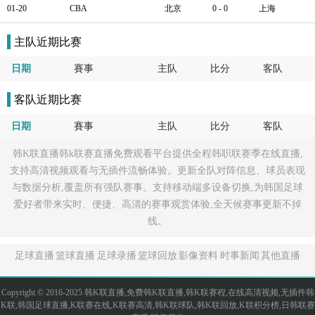
01-20
CBA
北京
0 - 0
上海
主队近期比赛
日期
賽事
主队
比分
客队
客队近期比赛
日期
賽事
主队
比分
客队
韩K联直播韩k联赛直播免费观看平台提供全程韩职联赛季在线直播,
支持高清视频观看与无插件流畅体验。更新全队对阵信息、球员表现
与数据分析,覆盖所有强队赛事。支持移动端多设备切换,为韩国足球
爱好者带来实时、便捷、高清的赛事观赏体验,全天候赛事更新不掉
线。
足球直播
篮球直播
足球录播
篮球回放
影像资料
时事新闻
其他直播
Copyright © 2016-2025 韩K联直播,免费韩K联直播,韩K联赛程,在线高清视频,无插件韩
K联,韩国足球直播,K联赛在线,K联赛高清,韩K联球队,韩K联回放,K联积分榜,日韩联赛