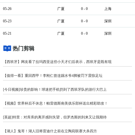
05-26
广厦
0 - 0
上海
05-23
广厦
0 - 0
深圳
05-21
广厦
0 - 0
深圳
热门剪辑
【西班牙】网友看了拉玛西亚这些小天才们后表示，西班牙是既有现
【值得一看】重回西甲！李刚仁曾连踢水爷4脚被罚下震惊足坛
[今日视频]珍贵的影响！球迷把手机扔到了西班牙队的游行大巴上
【视频】世界杯后不休息！帕雷德斯南美俱乐部杯送出精彩助攻！
[英超]特里：对库库的离开感到失望，但罗杰斯的到来又让我期待
【湖人】鬼哥！湖人旧将雷迪什之前在立陶宛联赛大杀四方