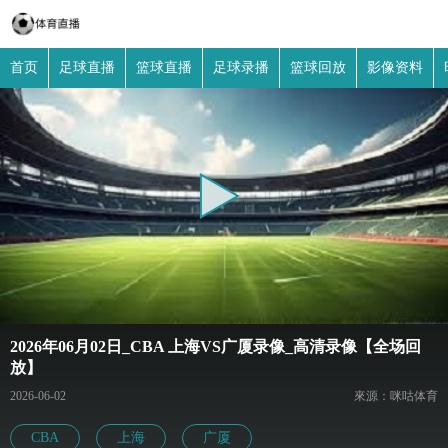
首页
足球直播
篮球直播
足球录播
篮球回放
影像资料
2026年06月02日_CBA 上海VS广厦录像_高清录像【全场回
放】
2026-06-02
來源：咪咕体育
CBA
上海
广厦