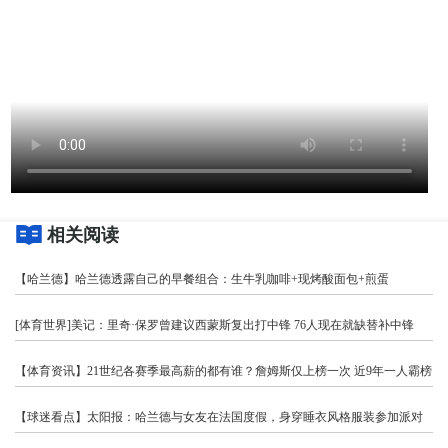
相关阅读
【哈兰德】哈兰德透露自己的早餐组合：生牛乳咖啡+现烤酸面包+煎蛋
[体育世界]美记：里奇·保罗曾建议西蒙斯复出打中锋 76人现在就缺替补中锋
【体育资讯】21世纪各赛季最高薪的都有谁？詹姆斯仅上榜一次 近9年一人霸榜
【球迷看点】太阳报：哈兰德与女友在法国度假，身穿睡衣风格服装参加派对