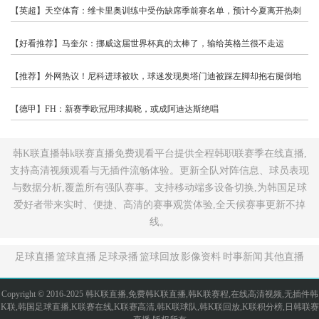
【英超】天空体育：维卡里奥训练中受伤缺席季前赛名单，预计今夏离开热刺
【好看推荐】马奎尔：挪威这届世界杯真的太棒了，输给英格兰很不走运
【推荐】外网热议！尼科进球被吹，球迷发现奥塔门迪被踩左脚却抱右腿倒地
【德甲】FH：新赛季欧冠用球揭晓，或成阿迪达斯绝唱
韩K联直播韩k联赛直播免费观看平台提供全程韩职联赛季在线直播,
支持高清视频观看与无插件流畅体验。更新全队对阵信息、球员表现
与数据分析,覆盖所有强队赛事。支持移动端多设备切换,为韩国足球
爱好者带来实时、便捷、高清的赛事观赏体验,全天候赛事更新不掉
线。
足球直播
篮球直播
足球录播
篮球回放
影像资料
时事新闻
其他直播
Copyright © 2016-2025 韩K联直播,免费韩K联直播,韩K联赛程,在线高清视频,无插件韩
K联,韩国足球直播,K联赛在线,K联赛高清,韩K联球队,韩K联回放,K联积分榜,日韩联赛