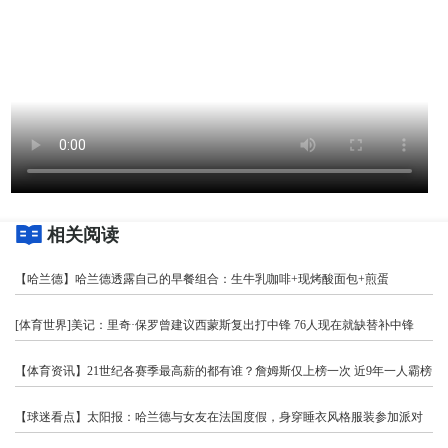
相关阅读
【哈兰德】哈兰德透露自己的早餐组合：生牛乳咖啡+现烤酸面包+煎蛋
[体育世界]美记：里奇·保罗曾建议西蒙斯复出打中锋 76人现在就缺替补中锋
【体育资讯】21世纪各赛季最高薪的都有谁？詹姆斯仅上榜一次 近9年一人霸榜
【球迷看点】太阳报：哈兰德与女友在法国度假，身穿睡衣风格服装参加派对