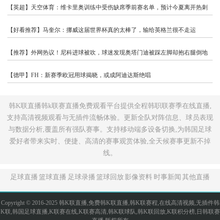
【英超】天空体育：维卡里奥训练中受伤缺席季前赛名单，预计今夏离开热刺
【好看推荐】马奎尔：挪威这届世界杯真的太棒了，输给英格兰很不走运
【推荐】外网热议！尼科进球被吹，球迷发现奥塔门迪被踩左脚却抱右腿倒地
【德甲】FH：新赛季欧冠用球揭晓，或成阿迪达斯绝唱
韩K联直播韩k联赛直播免费观看平台提供全程韩职联赛季在线直播,
支持高清视频观看与无插件流畅体验。更新全队对阵信息、球员表现
与数据分析,覆盖所有强队赛事。支持移动端多设备切换,为韩国足球
爱好者带来实时、便捷、高清的赛事观赏体验,全天候赛事更新不掉
线。
足球直播
篮球直播
足球录播
篮球回放
影像资料
时事新闻
其他直播
Copyright © 2016-2025 韩K联直播,免费韩K联直播,韩K联赛程,在线高清视频,无插件韩
K联,韩国足球直播,K联赛在线,K联赛高清,韩K联球队,韩K联回放,K联积分榜,日韩联赛