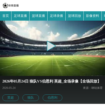
首页
足球直播
篮球直播
足球录播
篮球回放
影像资料
2026年05月24日 狼队VS伯恩利 英超_全场录像【全场回放】
2026-05-24
來源：咪咕体育
英超
狼队
伯恩利