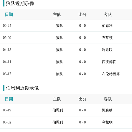
狼队近期录像
日期
主队
比分
客队
05-24
狼队
0 - 0
伯恩利
05-09
狼队
0 - 0
布莱顿
04-18
狼队
0 - 0
利兹联
04-11
狼队
0 - 0
西汉姆联
03-17
狼队
0 - 0
布伦特福德
伯恩利近期录像
日期
主队
比分
客队
05-19
伯恩利
0 - 0
阿森纳
05-02
伯恩利
0 - 0
利兹联