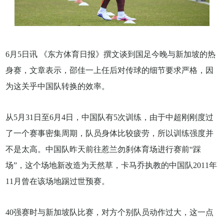
6月5日讯
《东方体育日报》撰文谈到国足今晚与新加坡的热
身赛，文章表示，邵佳一上任后对传球的细节要求严格，因
为这关乎中国队转换的效率。
从5月31日至6月4日，中国队有5次训练，由于中超刚刚度过
了一个赛事密集周期，队员身体比较疲劳，所以训练强度并
不是太高。中国队昨天前往惹兰勿刹体育场进行赛前“踩
场”，这个场地新改造为天然草，卡马乔执教的中国队2011年
11月曾在该场地踢过世预赛。
40强赛时与新加坡队比赛，对方个别队员动作过大，这一点