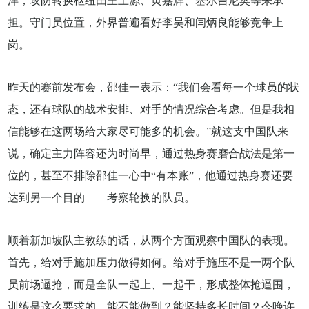
洋；攻防转换枢纽由王上源、黄嘉辉、塞尔吉尼奥等来承
担。守门员位置，外界普遍看好李昊和闫炳良能够竞争上
岗。
昨天的赛前发布会，邵佳一表示：“我们会看每一个球员的状
态，还有球队的战术安排、对手的情况综合考虑。但是我相
信能够在这两场给大家尽可能多的机会。”就这支中国队来
说，确定主力阵容还为时尚早，通过热身赛磨合战法是第一
位的，甚至不排除邵佳一心中“有本账”，他通过热身赛还要
达到另一个目的——考察轮换的队员。
顺着新加坡队主教练的话，从两个方面观察中国队的表现。
首先，给对手施加压力做得如何。给对手施压不是一两个队
员前场逼抢，而是全队一起上、一起干，形成整体抢逼围，
训练是这么要求的，能不能做到？能坚持多长时间？今晚许