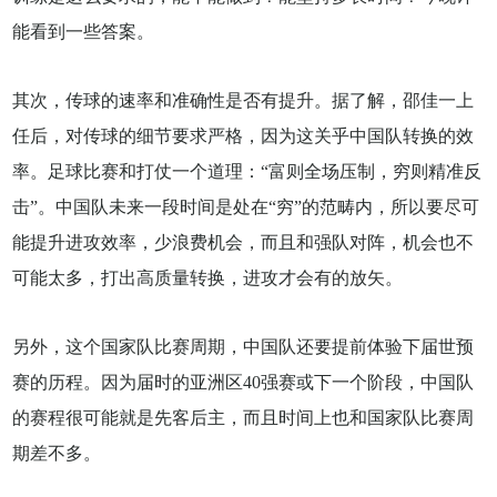
能看到一些答案。
其次，传球的速率和准确性是否有提升。据了解，邵佳一上
任后，对传球的细节要求严格，因为这关乎中国队转换的效
率。足球比赛和打仗一个道理：“富则全场压制，穷则精准反
击”。中国队未来一段时间是处在“穷”的范畴内，所以要尽可
能提升进攻效率，少浪费机会，而且和强队对阵，机会也不
可能太多，打出高质量转换，进攻才会有的放矢。
另外，这个国家队比赛周期，中国队还要提前体验下届世预
赛的历程。因为届时的亚洲区40强赛或下一个阶段，中国队
的赛程很可能就是先客后主，而且时间上也和国家队比赛周
期差不多。