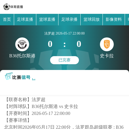
首页
足球直播
篮球直播
足球录播
篮球回放
影像资料
法罗超
2026-05-17 22:00:00
0
:
0
B36托尔斯港
史卡拉
已完赛
【联赛名称】
法罗超
【对阵球队】
B36托尔斯港 vs 史卡拉
【开赛时间】
2026-05-17 22:00:00
【赛事详情】
北京时间2026年05月17日 22:00分，法罗群岛超级联赛 : B36