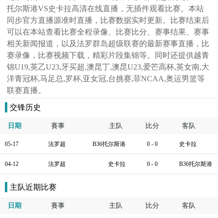
托尔斯港VS史卡拉高清在线直播，无插件观看比赛。本站
同步官方直播源准时直播，比赛数据实时更新。比赛结束后
可以在本站查看比赛全程录像、比赛比分、赛事结果、赛事
相关新闻报道，以及法罗群岛超级联赛的最新赛事直播，比
赛录像，比赛视频下载，精彩片段集锦等。同时还提供越青
锦U19,英乙U23,牙买超,澳昆丁,澳昆U23,爱芒高杯,英女南,大
洋青冠杯,马足总,罗杯,亚女冠,台挑赛,菲NCAA,奥运男篮等
联赛直播。
交锋历史
日期
賽事
主队
比分
客队
05-17
法罗超
B36托尔斯港
0 - 0
史卡拉
04-12
法罗超
史卡拉
0 - 0
B36托尔斯港
主队近期比赛
日期
賽事
主队
比分
客队