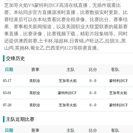
芝加哥火焰VS蒙特利尔CF高清在线直播，无插件观看比
赛。本站同步官方直播源准时直播，比赛数据实时更新。比
赛结束后可以在本站查看比赛全程录像、比赛比分、赛事结
果、赛事相关新闻报道，以及美国职业大联盟联赛的最新赛
事直播，比赛录像，比赛视频下载，精彩片段集锦等。同时
还提供澳西前赛,土卡杯,瑞超杯,日青锦,卢旺达乙,拉脱3L,黑
山丙,英挑杯,葡女乙,巴西里约U23等联赛直播。
交锋历史
日期
賽事
主队
比分
客队
05-17
美职业
芝加哥火焰
0 - 0
蒙特利尔CF
03-01
美职业
蒙特利尔CF
0 - 0
芝加哥火焰
07-20
美职业
芝加哥火焰
0 - 0
蒙特利尔CF
主队近期比赛
日期
賽事
主队
比分
客队