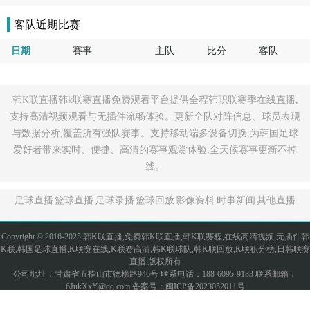
客队近期比赛
日期
賽事
主队
比分
客队
韩K联直播韩k联赛直播免费观看平台提供全程韩职联赛季在线直播,
支持高清视频观看与无插件流畅体验。更新全队对阵信息、球员表现
与数据分析,覆盖所有强队赛事。支持移动端多设备切换,为韩国足球
爱好者带来实时、便捷、高清的赛事观赏体验,全天候赛事更新不掉
线。
足球直播
篮球直播
足球录播
篮球回放
影像资料
时事新闻
其他直播
Copyright © 2016-2025 韩K联直播,免费韩K联直播,韩K联赛程,在线高清视频,无插件韩
K联,韩国足球直播,K联赛在线,K联赛高清,韩K联球队,韩K联回放,K联积分榜,日韩联赛
直播 版权所有
公司地址：甘肃省五指山市德榜路946号 联系电话：188-6095-9183 联系邮箱：
6JukXxY@qq.com 备案号：
闽ICP备2023052011号
网站地图